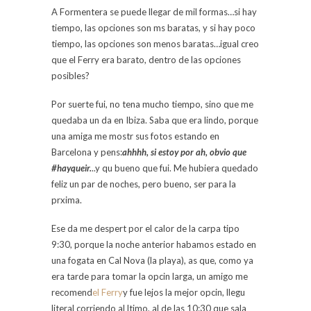
A Formentera se puede llegar de mil formas…si hay
tiempo, las opciones son ms baratas, y si hay poco
tiempo, las opciones son menos baratas…igual creo
que el Ferry era barato, dentro de las opciones
posibles?
Por suerte fui, no tena mucho tiempo, sino que me
quedaba un da en Ibiza. Saba que era lindo, porque
una amiga me mostr sus fotos estando en
Barcelona y pens:
ahhhh, si estoy por ah, obvio que
#hayqueir.
..y qu bueno que fui. Me hubiera quedado
feliz un par de noches, pero bueno, ser para la
prxima.
Ese da me despert por el calor de la carpa tipo
9:30, porque la noche anterior habamos estado en
una fogata en Cal Nova (la playa), as que, como ya
era tarde para tomar la opcin larga, un amigo me
recomend
el Ferry
y fue lejos la mejor opcin, llegu
literal corriendo al ltimo, al de las 10:30 que sala