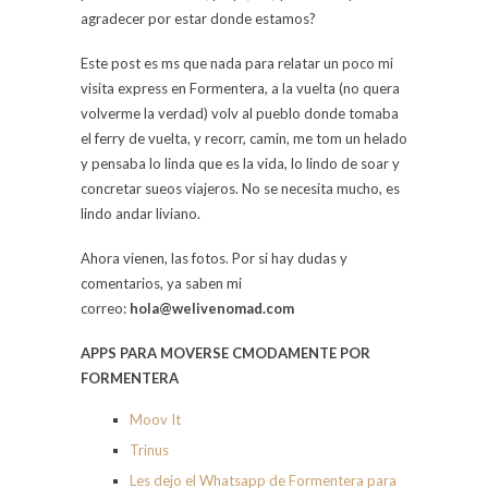
agradecer por estar donde estamos?
Este post es ms que nada para relatar un poco mi
visita express en Formentera, a la vuelta (no quera
volverme la verdad) volv al pueblo donde tomaba
el ferry de vuelta, y recorr, camin, me tom un helado
y pensaba lo linda que es la vida, lo lindo de soar y
concretar sueos viajeros. No se necesita mucho, es
lindo andar liviano.
Ahora vienen, las fotos. Por si hay dudas y
comentarios, ya saben mi
correo:
hola@welivenomad.com
APPS PARA MOVERSE CMODAMENTE
POR
FORMENTERA
Moov It
Trinus
Les dejo el Whatsapp de Formentera para