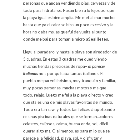
personas que andan vendiendo pias, cervezas y de
todo para hidratarse. Pasan bien a lo lejos porque
la playa igual es bien amplia. Me met al mar mucho,
hasta que ya el calor se hizo un poco excesivo y la
hora no daba ms, as que fui de vuelta al punto
donde me baj para tomar la micro a
SesIlletes.
Llegu al paradero, y hasta la playa son alrededor de
3 cuadras. En estas 3 cuadras me qued viendo
muchas tiendas preciosas de ropa
– al parecer
italianas
no s por qu haba tantos italianos. El
pueblo me pareci lindsimo, muy tranquilo y familiar,
muy pocas personas, muchas motos y ms que
todo, relajo. Luego me fui a la playa directo y creo
que sta es una de mis playas favoritas del mundo.
Todo era tan raw, y todos tan felices chapoteando
en unas piscinas naturales que se forman…colores
celestes, calipsos, calma, buena onda, sol, difcil
querer algo ms. O al menos, es para m lo que se
parece a la felicidad, playa, sol, y disfrutar y