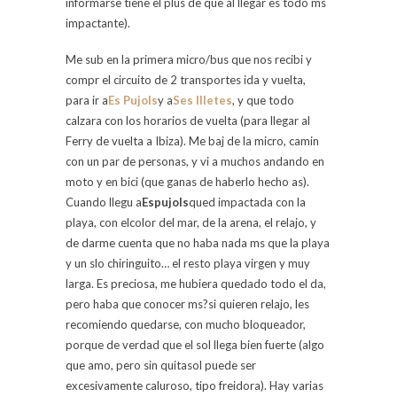
informarse tiene el plus de que al llegar es todo ms
impactante).
Me sub en la primera micro/bus que nos recibi y
compr el circuito de 2 transportes ida y vuelta,
para ir a
Es Pujols
y a
Ses Illetes
, y que todo
calzara con los horarios de vuelta (para llegar al
Ferry de vuelta a Ibiza). Me baj de la micro, camin
con un par de personas, y vi a muchos andando en
moto y en bici (que ganas de haberlo hecho as).
Cuando llegu a
Espujols
qued impactada con la
playa, con elcolor del mar, de la arena, el relajo, y
de darme cuenta que no haba nada ms que la playa
y un slo chiringuito… el resto playa virgen y muy
larga. Es preciosa, me hubiera quedado todo el da,
pero haba que conocer ms?si quieren relajo, les
recomiendo quedarse, con mucho bloqueador,
porque de verdad que el sol llega bien fuerte (algo
que amo, pero sin quitasol puede ser
excesivamente caluroso, tipo freidora). Hay varias