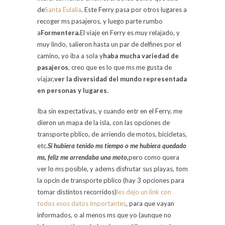
de
Santa Eulalia
. Este Ferry pasa por otros lugares a
recoger ms pasajeros, y luego parte rumbo
a
Formentera.
El viaje en Ferry es muy relajado, y
muy lindo, salieron hasta un par de delfines por el
camino, yo iba a sola y
haba mucha variedad de
pasajeros
, creo que es lo que ms me gusta de
viajar,
ver la diversidad del mundo representada
en personas y lugares.
Iba sin expectativas, y cuando entr en el Ferry, me
dieron un mapa de la isla, con las opciones de
transporte pblico, de arriendo de motos, bicicletas,
etc.
Si hubiera tenido ms tiempo o me hubiera quedado
ms, feliz me arrendaba una moto
,
pero como quera
ver lo ms posible, y adems disfrutar sus playas, tom
la opcin de transporte pblico (hay 3 opciones para
tomar distintos recorridos)
les dejo un link con
todos esos datos importantes
, para que vayan
informados, o al menos ms que yo (aunque no