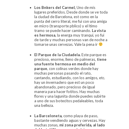
Los
Bnkers
del Carmel,
Uno de mis
lugares preferidos. Desde donde se ve toda
la ciudad de Barcelona, est como en la
punta del cerro literal, me fui con una amiga
en micro (transporte pblico) y el ltimo
tramo se puede hacer caminando.
La vista
es hermosa
, la energa muy tranqui, yo fui
de tarde y muchas personas van de noche a
tomarse unas cervezas. Vale la pena ir
El Parque de la Ciudadela.
Este parque es
precioso, enorme, lleno de palmeras,
tiene
una fuente hermosa en medio del
parque
, con colinas verdes donde hay
muchas personas pasando el rato,
cantando, estudiando, con los amigos, etc.
hay un invernadero que est un poco
abandonado, pero precioso de igual
manera para hacer fotitos. Hay muchas
flores y una lagunita donde puedes subirte
a uno de sus botecitos pedaleables, toda
una belleza.
La Barceloneta,
como playa de paso,
bastante vendiendo aguas y cervezas. Hay
muchas zonas,
mi zona preferida, al lado