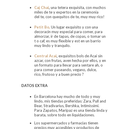
Caj Chai
,
una tetera exquisita, con muchos
miles de te y expertos en la ceremonia
del te, con quequitos de te, muy muy rico!
Petit Bo,
Un lugar exquisito y con una
decoracin muy especial para comer, para
almorzar, ir de tapas, de copas, o tomar un
t o caf, es muy flexible y est en un barrio
muy lindo y tranquilo.
Central Acai
,
exquisitos bols de Acai sin
azcar, con frutas, aven hecha por ellos, y en
un formato para llevar para sentare ah, o
para comer paseando, vegano, dulce,
rico, frutoso y a buen precio ?
DATOS EXT
RA
En Barcelona hay mucho de todo y muy
lindo, mis tiendas preferidas: Zara, Pull and
Bear, Stradivarius, Bershka, Intimissimi.
Para Zapatos, Maripaz es una tienda linda y
barata, sobre todo en liquidaciones.
Los supermercados y farmacias tienen
precios muy accesibles y productos de