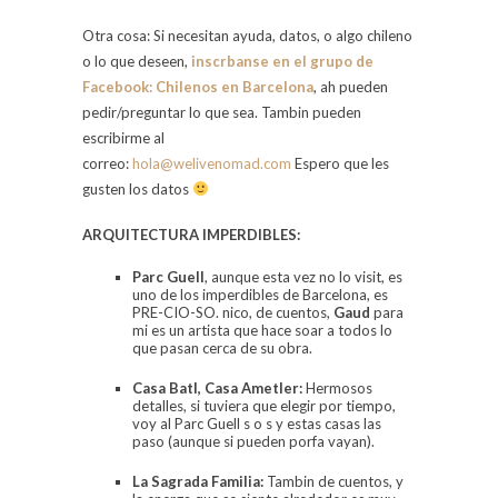
Otra cosa: Si necesitan ayuda, datos, o algo chileno
o lo que deseen,
inscrbanse en el grupo de
Facebook: Chilenos en Barcelona
, ah pueden
pedir/preguntar lo que sea. Tambin pueden
escribirme al
correo:
hola@welivenomad.com
Espero que les
gusten los datos
ARQUITECTURA IMPERDIBLES:
Parc Guell
, aunque esta vez no lo visit, es
uno de los imperdibles de Barcelona, es
PRE-CIO-SO. nico, de cuentos,
Gaud
para
mi es un artista que hace soar a todos lo
que pasan cerca de su obra.
Casa
Batl
, Casa
Ametler
:
Hermosos
detalles, si tuviera que elegir por tiempo,
voy al Parc Guell s o s y estas casas las
paso (aunque si pueden porfa vayan).
La Sagrada Familia
:
Tambin de cuentos, y