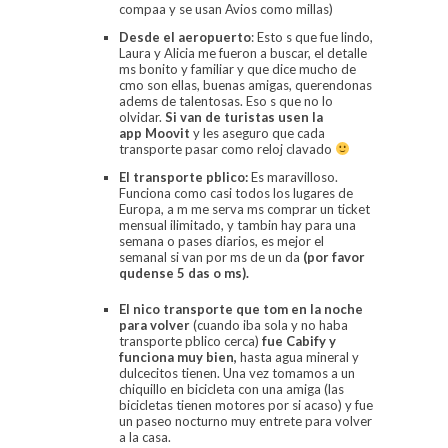
compaa y se usan Avios como millas)
Desde el aeropuerto
: Esto s que fue lindo,
Laura y Alicia me fueron a buscar, el detalle
ms bonito y familiar y que dice mucho de
cmo son ellas, buenas amigas, querendonas
adems de talentosas. Eso s que no lo
olvidar.
Si van de turistas usen la
app
Moovit
y les aseguro que cada
transporte pasar como reloj clavado
El transporte pblico:
Es maravilloso.
Funciona como casi todos los lugares de
Europa, a m me serva ms comprar un ticket
mensual ilimitado, y tambin hay para una
semana o pases diarios, es mejor el
semanal si van por ms de un da
(por favor
qudense 5 das o ms).
El nico transporte que tom en la noche
para volver
(cuando iba sola y no haba
transporte pblico cerca)
fue Cabify y
funciona muy bien,
hasta agua mineral y
dulcecitos tienen. Una vez tomamos a un
chiquillo en bicicleta con una amiga (las
bicicletas tienen motores por si acaso) y fue
un paseo nocturno muy entrete para volver
a la casa.