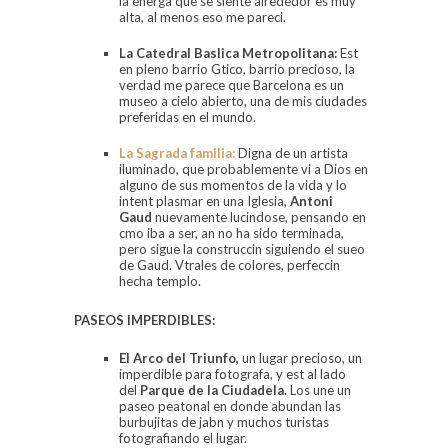
la energa que se siente alrededor es muy
alta, al menos eso me pareci.
La Catedral Baslica Metropolitana
:
Est
en pleno barrio Gtico, barrio precioso, la
verdad me parece que Barcelona es un
museo a cielo abierto, una de mis ciudades
preferidas en el mundo.
L
a Sagrada familia
:
Digna de un artista
iluminado, que probablemente vi a Dios en
alguno de sus momentos de la vida y lo
intent plasmar en una Iglesia,
Antoni
Gaud
nuevamente lucindose, pensando en
cmo iba a ser, an no ha sido terminada,
pero sigue la construccin siguiendo el sueo
de Gaud. Vtrales de colores, perfeccin
hecha templo.
PASEOS IMPERDIBLES:
El Arco del Triunfo,
un lugar precioso, un
imperdible para fotografa, y est al lado
del
Parque de la Ciudadela.
Los une un
paseo peatonal en donde abundan las
burbujitas de jabn y muchos turistas
fotografiando el lugar.