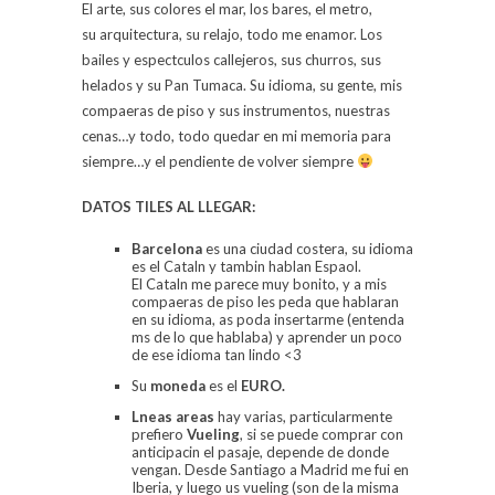
El arte, sus colores el mar, los bares, el metro,
su arquitectura, su relajo, todo me enamor. Los
bailes y espectculos callejeros, sus churros, sus
helados y su Pan Tumaca. Su idioma, su gente, mis
compaeras de piso y sus instrumentos, nuestras
cenas…y todo, todo quedar en mi memoria para
siempre…y el pendiente de volver siempre
DATOS TILES AL LLEGAR:
Barcelona
es una ciudad costera, su idioma
es el Cataln y tambin hablan Espaol.
El Cataln me parece muy bonito, y a mis
compaeras de piso les peda que hablaran
en su idioma, as poda insertarme (entenda
ms de lo que hablaba) y aprender un poco
de ese idioma tan lindo <3
Su
moneda
es el
EURO
.
Lneas areas
hay varias, particularmente
prefiero
Vueling
, si se puede comprar con
anticipacin el pasaje, depende de donde
vengan. Desde Santiago a Madrid me fui en
Iberia, y luego us vueling (son de la misma