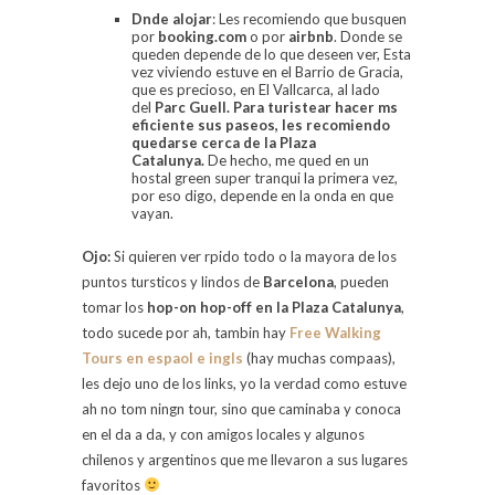
Dnde alojar
: Les recomiendo que busquen
por
booking
.
com
o por
airbnb
. Donde se
queden depende de lo que deseen ver, Esta
vez viviendo estuve en el Barrio de Gracia,
que es precioso, en El Vallcarca, al lado
del
Parc
Guell
. Para turistear hacer ms
eficiente sus paseos, les recomiendo
quedarse cerca de la Plaza
Catalunya.
De hecho, me qued en un
hostal green super tranqui la primera vez,
por eso digo, depende en la onda en que
vayan.
Ojo:
Si quieren ver rpido todo o la mayora de los
puntos tursticos y lindos de
Barcelona
, pueden
tomar los
hop-
on
hop-off en la Plaza Catalun
y
a
,
todo sucede por ah, tambin hay
Free Walking
Tours en espaol e ingls
(hay muchas compaas),
les dejo uno de los links, yo la verdad como estuve
ah no tom ningn tour, sino que caminaba y conoca
en el da a da, y con amigos locales y algunos
chilenos y argentinos que me llevaron a sus lugares
favoritos