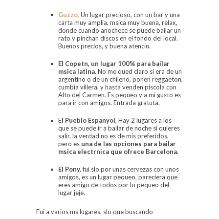
Guzzo,
Un lugar precioso, con un bar y una
carta muy amplia, msica muy buena, relax,
donde cuando anochece se puede bailar un
rato y pinchan discos en el fondo del local.
Buenos precios, y buena atencin.
El Copetn,
un lugar 100% para bailar
msica latina
. No me qued claro si era de un
argentino o de un chileno, ponen reggaeton,
cumbia villera, y hasta venden piscola con
Alto del Carmen. Es pequeo y a mi gusto es
para ir con amigos. Entrada gratuta.
E
l Pueblo Espanyol
, Hay 2 lugares a los
que se puede ir a bailar de noche si quieres
salir, la verdad no es de mis preferidos,
pero es
una de las opciones para bailar
msica electrnica que ofrece Barcelona.
El Pony,
fui slo por unas cervezas con unos
amigos, es un lugar pequeo, pareciera que
eres amigo de todos por lo pequeo del
lugar jeje.
Fui a varios ms lugares, slo que buscando