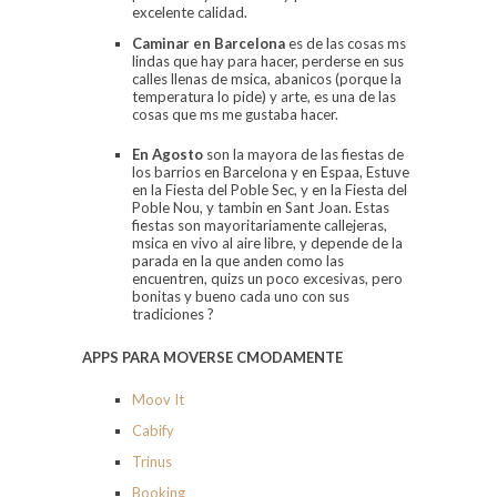
excelente calidad.
Caminar en Barcelona
es de las cosas ms
lindas que hay para hacer, perderse en sus
calles llenas de msica, abanicos (porque la
temperatura lo pide) y arte, es una de las
cosas que ms me gustaba hacer.
E
n
Agosto
son la mayora de las fiestas de
los barrios en Barcelona y en Espaa, Estuve
en la Fiesta del Poble Sec, y en la Fiesta del
Poble Nou, y tambin en Sant Joan. Estas
fiestas son mayoritariamente callejeras,
msica en vivo al aire libre, y depende de la
parada en la que anden como las
encuentren, quizs un poco excesivas, pero
bonitas y bueno cada uno con sus
tradiciones ?
APPS PARA MOVERSE CMODAMENTE
Moov It
Cabify
Trinus
Booking