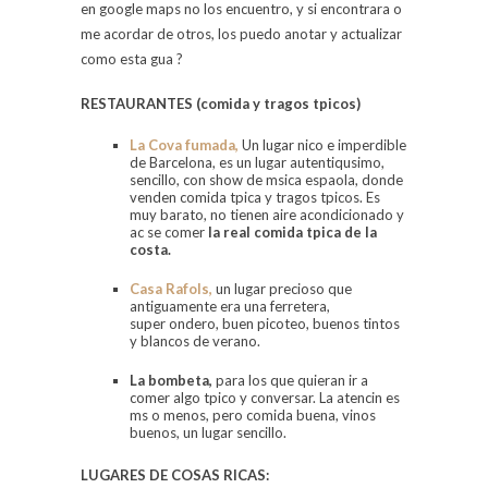
en google maps no los encuentro, y si encontrara o
me acordar de otros, los puedo anotar y actualizar
como esta gua ?
RESTAURANTES
(comida y tragos tpicos)
La Cova fumada,
Un lugar nico e imperdible
de Barcelona, es un lugar autentiqusimo,
sencillo, con show de msica espaola, donde
venden comida tpica y tragos tpicos. Es
muy barato, no tienen aire acondicionado y
ac se comer
la real comida tpica
de la
costa.
Casa Rafols,
un lugar precioso que
antiguamente era una ferretera,
super ondero, buen picoteo, buenos tintos
y blancos de verano.
La bombeta,
para los que quieran ir a
comer algo tpico y conversar. La atencin es
ms o menos, pero comida buena, vinos
buenos, un lugar sencillo.
LUGARES DE COSAS RICAS: