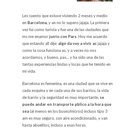
Les cuento que estuve viviendo 2 meses y medio
en
Barcelona
, y an no lo supero jajaja. La primera
vez fui como turista y fue una de las ciudades que
ms me enamor
junto con Pars
. Hoy me acuerdo
que estando all dije:
algn da voy a vivir ac
jajaja y
como la cosa funciona as, y a veces no nos
acordamos, y bueno, pas… y ha sido una de las
tantas experiencias lindas y locas que he tenido en
mi vida.
Barcelona es femenina, es una ciudad que se vive en
cada esquina y en cada una de sus barrios, la vida
de barrio y la seguridad es muy importante,
se
puede andar en transporte pblico a la hora que
sea
(al menos en los buses/micros) incluso tipo 3
am es muy seguro, con aire acondicionado, y van
hasta abuelitos, incluso a esas horas.