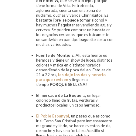
del hotel W,
que se ve a lo lejos porque
tiene forma de Vela. Entretenida,
aglomerada, cuenta con una zona de
nudismo, duchas y varios Chiringuitos. Es
bastante libre, se puede tomar alcohol y
hay muchos Paquistanes vendiendo agua y
cerveza. Se pueden comprar un
bocata
en
los negocios cercanos, que es bsicamente
un sandwich en pan tipo baguette corto con
muchas variedades.
Fuente de Montjuic,
Ah, esta fuente es
hermosa y tiene un show de luces, distintos
colores y msica en distintos horarios
dependiendo de la poca del ao. Esto es de
21 a 22 hrs,
les dejo los das y horario
para que revisen
y lleguen a
tiempo
PORQUE SE LLENA!
El mercado de La
Boquera
,
un lugar
colorido lleno de frutas, verduras y
productos locales, un caos hermoso.
El Poble Espanyol
,
un paseo que es como
ir al Cerro San Cristbal pero inmensamente
ms grande y lindo, se hacen eventos de da,
de noche y hay una fortaleza/castillo si
llegas hasta arriba en telefrico.