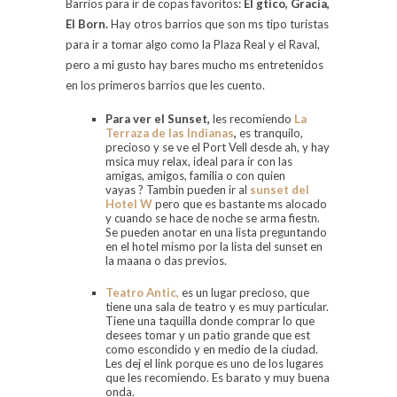
Barrios para ir de copas favoritos:
El gtico, Gracia,
El Born.
Hay otros barrios que son ms tipo turistas
para ir a tomar algo como la Plaza Real y el Raval,
pero a mi gusto hay bares mucho ms entretenidos
en los primeros barrios que les cuento.
Para ver el
Sunset
,
les recomiendo
La
Terraza de las Indianas
,
es tranquilo,
precioso y se ve el Port Vell desde ah, y hay
msica muy relax, ideal para ir con las
amigas, amigos, familia o con quien
vayas ? Tambin pueden ir al
sunset del
Hotel W
pero que es bastante ms alocado
y cuando se hace de noche se arma fiestn.
Se pueden anotar en una lista preguntando
en el hotel mismo por la lista del sunset en
la maana o das previos.
Teatro Antic,
es un lugar precioso, que
tiene una sala de teatro y es muy particular.
Tiene una taquilla donde comprar lo que
desees tomar y un patio grande que est
como escondido y en medio de la ciudad.
Les dej el link porque es uno de los lugares
que les recomiendo. Es barato y muy buena
onda.